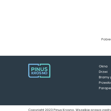
Pobie
Okna
Drzwi
Bramy 
Przesło
Parape
Copyright 2023 Pinus Krosno, Wszelkie prawa zast