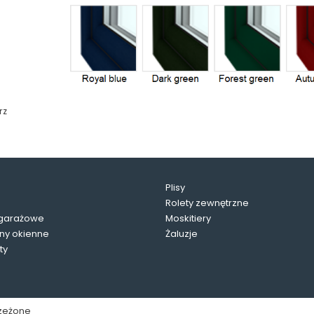
rz
Plisy
Rolety zewnętrzne
garażowe
Moskitiery
ny okienne
Żaluzje
ty
rzeżone