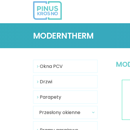
MODERNTHERM
MO
Okna PCV
Drzwi
Parapety
Przesłony okienne