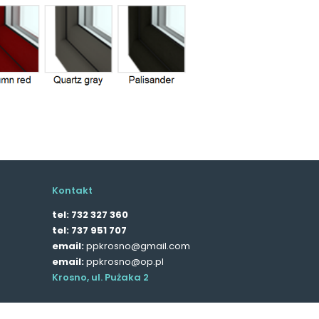
Kontakt
tel:
732 327 360
tel:
737 951 707
email:
ppkrosno@gmail.com
email:
ppkrosno@op.pl
Krosno, ul. Pużaka 2