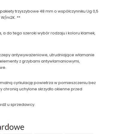
pakiety trzyszybowe 48 mm o współczynniku Ug 0,5
 W/m2K. **
 do tego szeroki wybór rodzaju i koloru klamek,
czepy antywyważeniowe, utrudniające włamanie
e elementy z grzybami antywłamaniowymi,
we.
ymalną cyrkulację powietrza w pomieszczeniu bez
y chronią uchylone skrzydło okienne przed
wdź u sprzedawcy.