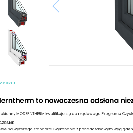
roduktu
erntherm to nowoczesna odsłona niez
okienny MODERNTHERM kwalifikuje się do rządowego Programu Czyste
ZESNE
enie najwyższego standardu wykonania z ponadczasowym wygląde