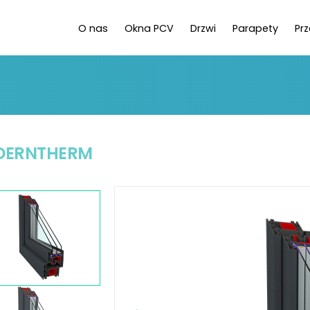
O nas
Okna PCV
Drzwi
Parapety
Pr
DERNTHERM