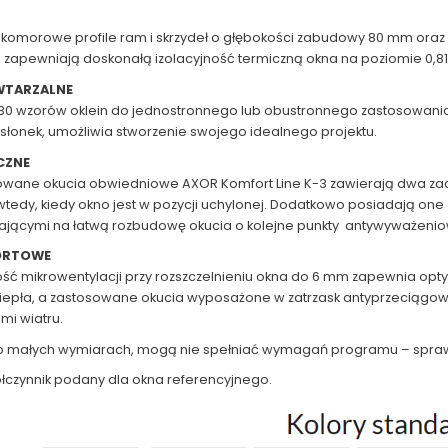
komorowe profile ram i skrzydeł o głębokości zabudowy 80 mm oraz 
zapewniają doskonałą izolacyjność termiczną okna na poziomie 0,81
WTARZALNE
0 wzorów oklein do jednostronnego lub obustronnego zastosowania, a
 osłonek, umożliwia stworzenie swojego idealnego projektu.
CZNE
owane okucia obwiedniowe AXOR Komfort Line K-3 zawierają dwa za
tedy, kiedy okno jest w pozycji uchylonej. Dodatkowo posiadają on
ającymi na łatwą rozbudowę okucia o kolejne punkty antywyważenio
ORTOWE
ść mikrowentylacji przy rozszczelnieniu okna do 6 mm zapewnia opt
ciepła, a zastosowane okucia wyposażone w zatrzask antyprzeciągow
i wiatru.
 o małych wymiarach, mogą nie spełniać wymagań programu – spra
łczynnik podany dla okna referencyjnego.