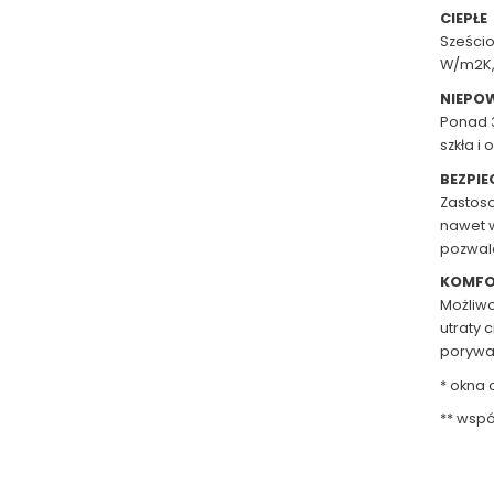
CIEPŁE
Sześcio
W/m2K, 
NIEPO
Ponad 3
szkła i
BEZPIE
Zastos
nawet w
pozwal
KOMF
Możliwo
utraty 
porywam
* okna
** wspó