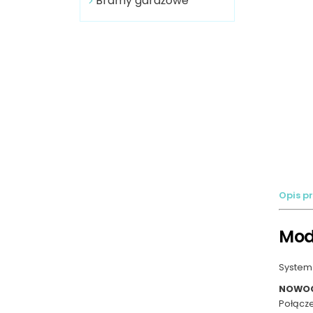
Bramy garażowe
Opis p
Mod
System 
NOWOC
Połącz