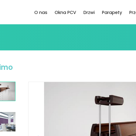
O nas
Okna PCV
Drzwi
Parapety
Pr
imo