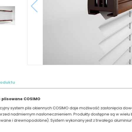
roduktu
e plisowane COSIMO
yjny system plis okiennych COSIMO daje możliwość zasłonięcia dowo
przed nadmiernym nasłonecznieniem. Produkty dostępne są w wielu b
wane i drewnopodobne). System wykonany jest z trwałego aluminiu