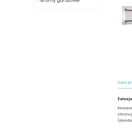
Bramy garażowe
Opis p
Żaluzj
Innowac
chroni 
(anodo