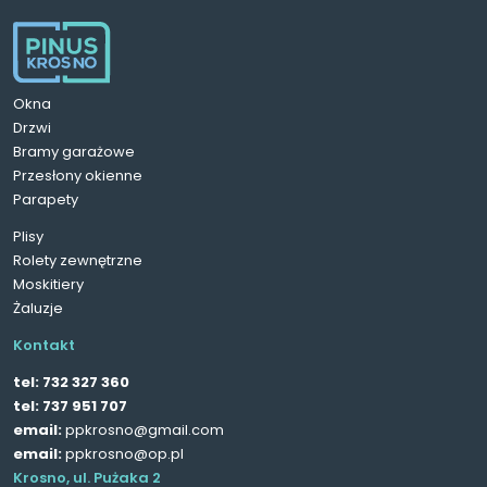
Okna
Drzwi
Bramy garażowe
Przesłony okienne
Parapety
Plisy
Rolety zewnętrzne
Moskitiery
Żaluzje
Kontakt
tel:
732 327 360
tel:
737 951 707
email:
ppkrosno@gmail.com
email:
ppkrosno@op.pl
Krosno, ul. Pużaka 2